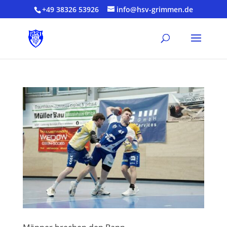
+49 38326 53926
info@hsv-grimmen.de